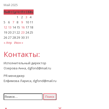
Май 2025
Пн
Вт
Ср
Чт
Пт
Сб
Вс
1
2
3
4
5
6
7
8
9
10
11
12
13
14
15
16
17
18
19
20
21
22
23
24
25
26
27
28
29
30
31
« Апр
Июн »
Контакты:
Исполнительный директор
Озерова Анна, dgfond@mail.ru
PR-менеджер
Елфимова Лариса, dgfond@mail.ru
Найти: