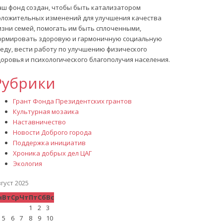
аш фонд создан, чтобы быть катализатором
оложительных изменений для улучшения качества
изни семей, помогать им быть сплоченными,
ормировать здоровую и гармоничную социальную
реду, вести работу по улучшению физического
оровья и психологического благополучия населения.
Рубрики
Грант Фонда Президентских грантов
Культурная мозаика
Наставничество
Новости Доброго города
Поддержка инициатив
Хроника добрых дел ЦАГ
Экология
густ 2025
н
Вт
Ср
Чт
Пт
Сб
Вс
1
2
3
5
6
7
8
9
10