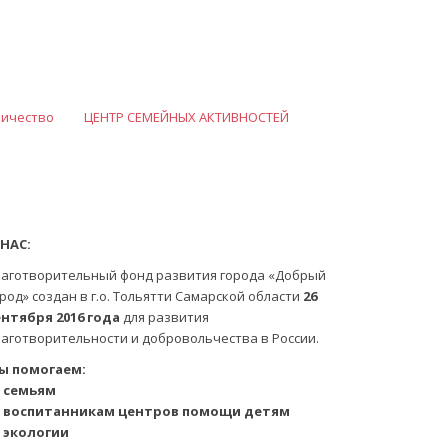
ничество
ЦЕНТР СЕМЕЙНЫХ АКТИВНОСТЕЙ
 НАС:
лаготворительный фонд развития города «Добрый
род» создан в г.о. Тольятти Самарской области
26
ентября 2016 года
для развития
лаготворительности и добровольчества в России.
ы помогаем:
 семьям
 воспитанникам центров помощи детям
 экологии