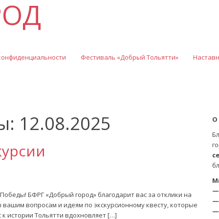
РОД
конфиденциальности
Фестиваль «Добрый Тольятти»
Настав
: 12.08.2025
О
Б
го
курсии
с
б
М
—
обеды! БФРГ «Добрый город» благодарит вас за отклики на
—
 вашим вопросам и идеям по экскурсионному квесту, которые
—
к истории Тольятти вдохновляет […]