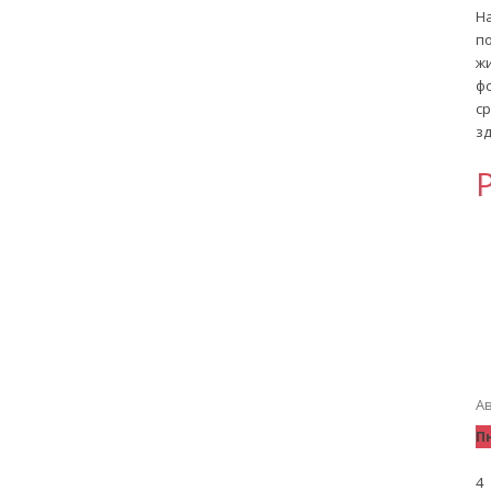
Н
п
ж
ф
с
зд
Ав
П
4