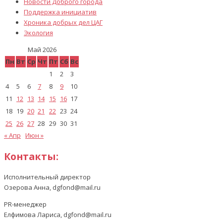
Новости Доброго города
Поддержка инициатив
Хроника добрых дел ЦАГ
Экология
Май 2026
Пн
Вт
Ср
Чт
Пт
Сб
Вс
1
2
3
4
5
6
7
8
9
10
11
12
13
14
15
16
17
18
19
20
21
22
23
24
25
26
27
28
29
30
31
« Апр
Июн »
Контакты:
Исполнительный директор
Озерова Анна, dgfond@mail.ru
PR-менеджер
Елфимова Лариса, dgfond@mail.ru