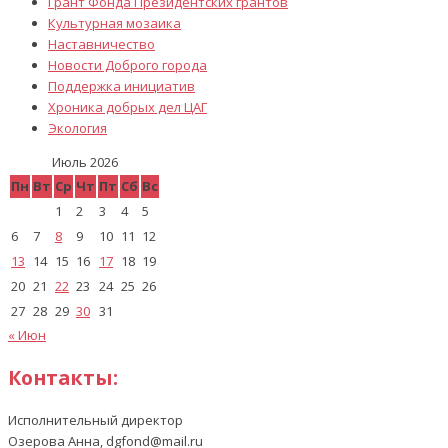
Грант Фонда Президентских грантов
Культурная мозаика
Наставничество
Новости Доброго города
Поддержка инициатив
Хроника добрых дел ЦАГ
Экология
Июль 2026
Пн
Вт
Ср
Чт
Пт
Сб
Вс
1
2
3
4
5
6
7
8
9
10
11
12
13
14
15
16
17
18
19
20
21
22
23
24
25
26
27
28
29
30
31
« Июн
Контакты:
Исполнительный директор
Озерова Анна, dgfond@mail.ru