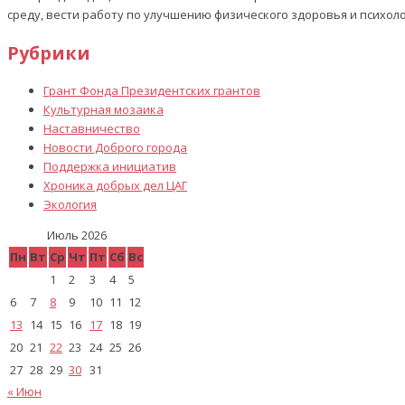
среду, вести работу по улучшению физического здоровья и психол
Рубрики
Грант Фонда Президентских грантов
Культурная мозаика
Наставничество
Новости Доброго города
Поддержка инициатив
Хроника добрых дел ЦАГ
Экология
Июль 2026
Пн
Вт
Ср
Чт
Пт
Сб
Вс
1
2
3
4
5
6
7
8
9
10
11
12
13
14
15
16
17
18
19
20
21
22
23
24
25
26
27
28
29
30
31
« Июн