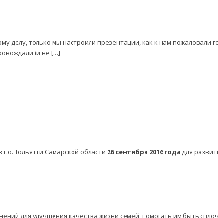
му делу, только мы настроили презентации, как к нам пожаловали г
ровождали (и не […]
 г.о. Тольятти Самарской области
26 сентября 2016 года
для развит
нений для улучшения качества жизни семей, помогать им быть спл