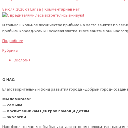
8 июля, 2026 от
Larisa
| Комментариев нет
И только школьное лесничество прибыло на место занятия по лесно
прибыли короед-Усач и Сосновая златка. И все занятие они нас соп
Подробнее
Рубрика:
Экология
О НАС:
Благотворительный фонд развития города «Добрый город» создан в
Мы помогаем:
— семьям
— воспитанникам центров помощи детям
— экологии
Наш фонд создан, чтобы быть катализатором положительных изме