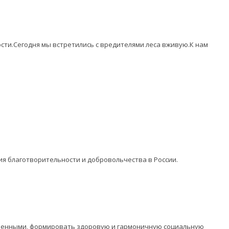
ости.Сегодня мы встретились с вредителями леса вживую.К нам
ия благотворительности и добровольчества в России.
оченными, формировать здоровую и гармоничную социальную