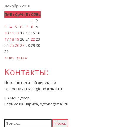
Декабрь 2018
Пн
Вт
Ср
Чт
Пт
Сб
Вс
1
2
3
4
5
6
7
8
9
10
11
12
13
14
15
16
17
18
19
20
21
22
23
24
25
26
27
28
29
30
31
« Ноя
Янв »
Контакты:
Исполнительный директор
Озерова Анна, dgfond@mail.ru
PR-менеджер
Елфимова Лариса, dgfond@mail.ru
Найти: