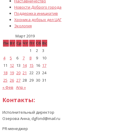
Наставничество
Новости Доброго города
Поддержка инициатив
Хроника добрых дел ЦАГ
Экология
Март 2019
Пн
Вт
Ср
Чт
Пт
Сб
Вс
1
2
3
4
5
6
7
8
9
10
11
12
13
14
15
16
17
18
19
20
21
22
23
24
25
26
27
28
29
30
31
« Фев
Апр »
Контакты:
Исполнительный директор
Озерова Анна, dgfond@mail.ru
PR-менеджер