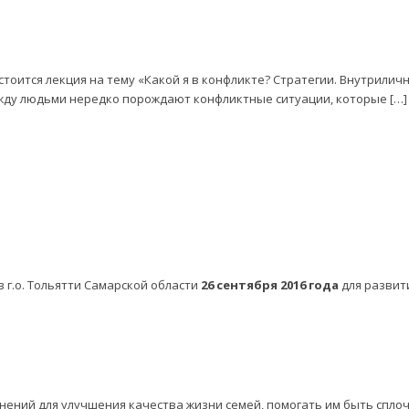
х состоится лекция на тему «Какой я в конфликте? Стратегии. Внутри
ду людьми нередко порождают конфликтные ситуации, которые […]
 г.о. Тольятти Самарской области
26 сентября 2016 года
для развит
нений для улучшения качества жизни семей, помогать им быть спл