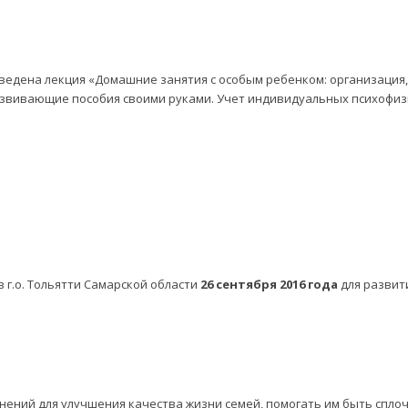
роведена лекция «Домашние занятия с особым ребенком: организация
азвивающие пособия своими руками. Учет индивидуальных психофизи
 г.о. Тольятти Самарской области
26 сентября 2016 года
для развит
нений для улучшения качества жизни семей, помогать им быть спл