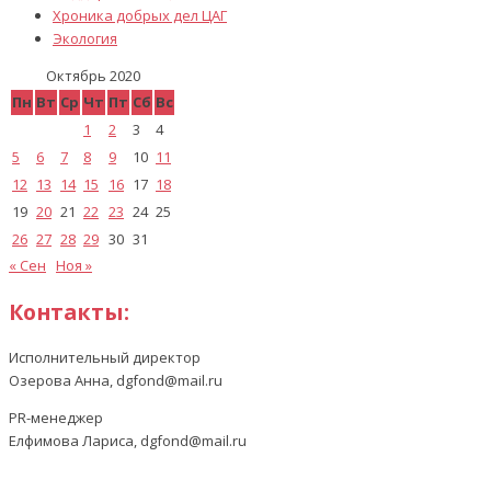
Хроника добрых дел ЦАГ
Экология
Октябрь 2020
Пн
Вт
Ср
Чт
Пт
Сб
Вс
1
2
3
4
5
6
7
8
9
10
11
12
13
14
15
16
17
18
19
20
21
22
23
24
25
26
27
28
29
30
31
« Сен
Ноя »
Контакты:
Исполнительный директор
Озерова Анна, dgfond@mail.ru
PR-менеджер
Елфимова Лариса, dgfond@mail.ru