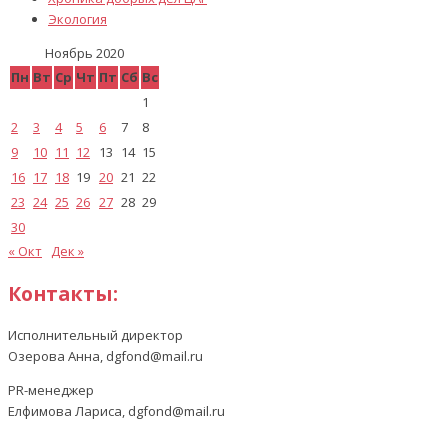
Экология
Ноябрь 2020
Пн
Вт
Ср
Чт
Пт
Сб
Вс
1
2
3
4
5
6
7
8
9
10
11
12
13
14
15
16
17
18
19
20
21
22
23
24
25
26
27
28
29
30
« Окт
Дек »
Контакты:
Исполнительный директор
Озерова Анна, dgfond@mail.ru
PR-менеджер
Елфимова Лариса, dgfond@mail.ru