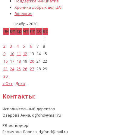
Поддержка инициатив
Хроника добрых дел ЦАГ
Экология
Ноябрь 2020
Пн
Вт
Ср
Чт
Пт
Сб
Вс
1
2
3
4
5
6
7
8
9
10
11
12
13
14
15
16
17
18
19
20
21
22
23
24
25
26
27
28
29
30
« Окт
Дек »
Контакты:
Исполнительный директор
Озерова Анна, dgfond@mail.ru
PR-менеджер
Елфимова Лариса, dgfond@mail.ru