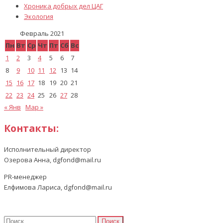
Хроника добрых дел ЦАГ
Экология
Февраль 2021
Пн
Вт
Ср
Чт
Пт
Сб
Вс
1
2
3
4
5
6
7
8
9
10
11
12
13
14
15
16
17
18
19
20
21
22
23
24
25
26
27
28
« Янв
Мар »
Контакты:
Исполнительный директор
Озерова Анна, dgfond@mail.ru
PR-менеджер
Елфимова Лариса, dgfond@mail.ru
Найти: