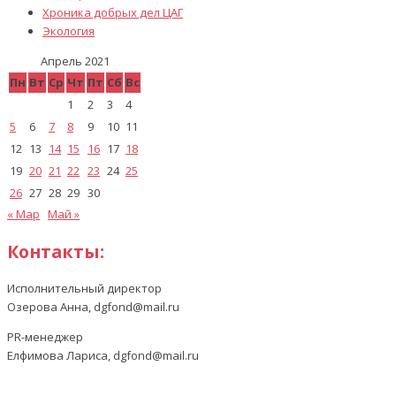
Хроника добрых дел ЦАГ
Экология
Апрель 2021
Пн
Вт
Ср
Чт
Пт
Сб
Вс
1
2
3
4
5
6
7
8
9
10
11
12
13
14
15
16
17
18
19
20
21
22
23
24
25
26
27
28
29
30
« Мар
Май »
Контакты:
Исполнительный директор
Озерова Анна, dgfond@mail.ru
PR-менеджер
Елфимова Лариса, dgfond@mail.ru