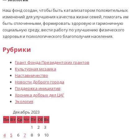
Наш фонд создан, чтобы быть катализатором положительных
изменений для улучшения качества жизни семей, помогать им
быть сплоченными, формировать здоровую и гармоничную
социальную среду, вести работу по улучшению физического
здоровья и психологического благополучия населения.
Рубрики
Грант Фонда Президентских грантов
Культурная мозаика
Наставничество
Новости Доброго города
Поддержка инициатив
Хроника добрых дел ЦАГ
Экология
Декабрь 2023
Пн
Вт
Ср
Чт
Пт
Сб
Вс
1
2
3
4
5
6
7
8
9
10