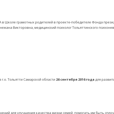
ЕМА в Школе грамотных родителей в проекте-победителе Фонда през
ежана Викторовна, медицинский психолог Тольяттинского психоневр
 г.о. Тольятти Самарской области
26 сентября 2016 года
для развит
нений для улучшения качества жизни семей, помогать им быть спл