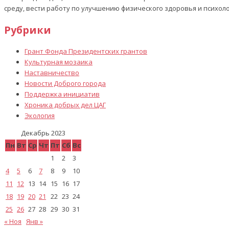
среду, вести работу по улучшению физического здоровья и психол
Рубрики
Грант Фонда Президентских грантов
Культурная мозаика
Наставничество
Новости Доброго города
Поддержка инициатив
Хроника добрых дел ЦАГ
Экология
Декабрь 2023
Пн
Вт
Ср
Чт
Пт
Сб
Вс
1
2
3
4
5
6
7
8
9
10
11
12
13
14
15
16
17
18
19
20
21
22
23
24
25
26
27
28
29
30
31
« Ноя
Янв »