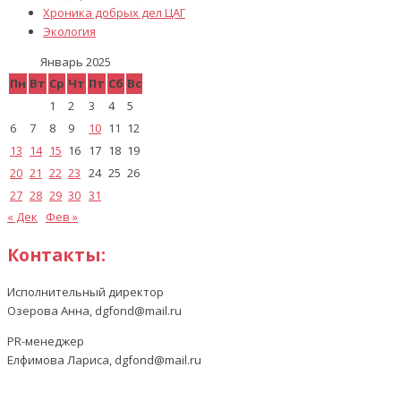
Хроника добрых дел ЦАГ
Экология
Январь 2025
Пн
Вт
Ср
Чт
Пт
Сб
Вс
1
2
3
4
5
6
7
8
9
10
11
12
13
14
15
16
17
18
19
20
21
22
23
24
25
26
27
28
29
30
31
« Дек
Фев »
Контакты:
Исполнительный директор
Озерова Анна, dgfond@mail.ru
PR-менеджер
Елфимова Лариса, dgfond@mail.ru