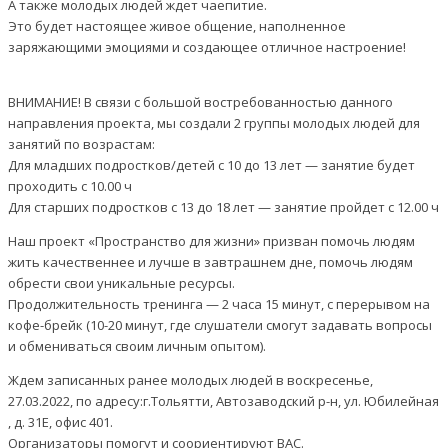
А также молодых людей ждет чаепитие.
Это будет настоящее живое общение, наполненное
заряжающими эмоциями и создающее отличное настроение!
ВНИМАНИЕ! В связи с большой востребованностью данного
направления проекта, мы создали 2 группы молодых людей для
занятий по возрастам:
Для младших подростков/детей с 10 до 13 лет — занятие будет
проходить с 10.00 ч
Для старших подростков с 13 до 18 лет — занятие пройдет с 12.00 ч
Наш проект «Пространство для жизни» призван помочь людям
жить качественнее и лучше в завтрашнем дне, помочь людям
обрести свои уникальные ресурсы.
Продолжительность тренинга — 2 часа 15 минут, с перерывом на
кофе-брейк (10-20 минут, где слушатели смогут задавать вопросы
и обмениваться своим личным опытом).
Ждем записанных ранее молодых людей в воскресенье,
27.03.2022, по адресу:г.Тольятти, Автозаводский р-н, ул. Юбилейная
, д. 31Е, офис 401.
Организаторы помогут и соориентируют ВАС.