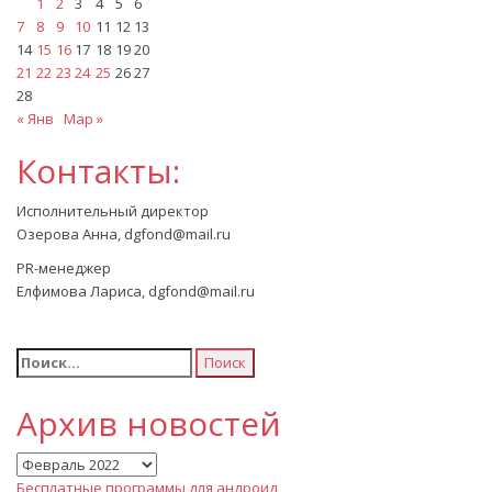
1
2
3
4
5
6
7
8
9
10
11
12
13
14
15
16
17
18
19
20
21
22
23
24
25
26
27
28
« Янв
Мар »
Контакты:
Исполнительный директор
Озерова Анна, dgfond@mail.ru
PR-менеджер
Елфимова Лариса, dgfond@mail.ru
Найти:
Архив новостей
Архив
новостей
Бесплатные программы для андроид