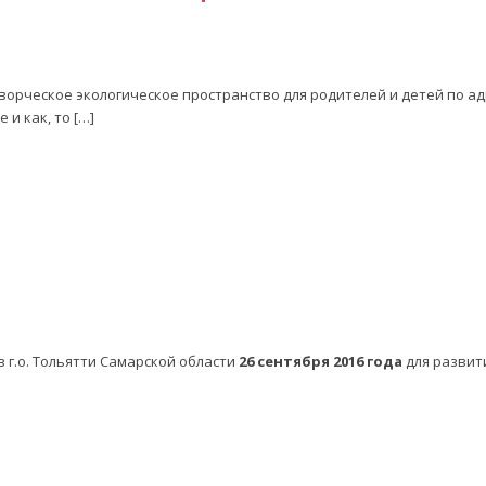
рческое экологическое пространство для родителей и детей по адрес
 и как, то […]
 г.о. Тольятти Самарской области
26 сентября 2016 года
для развит