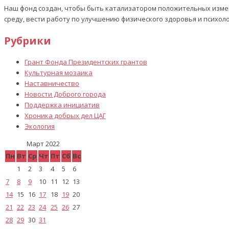
Наш фонд создан, чтобы быть катализатором положительных изме
среду, вести работу по улучшению физического здоровья и психол
Рубрики
Грант Фонда Президентских грантов
Культурная мозаика
Наставничество
Новости Доброго города
Поддержка инициатив
Хроника добрых дел ЦАГ
Экология
Март 2022
Пн
Вт
Ср
Чт
Пт
Сб
Вс
1
2
3
4
5
6
7
8
9
10
11
12
13
14
15
16
17
18
19
20
21
22
23
24
25
26
27
28
29
30
31