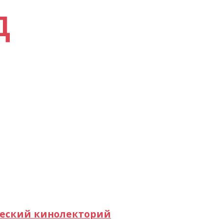
Д
ческий кинолекторий