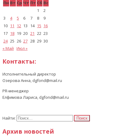
Пн
Вт
Ср
Чт
Пт
Сб
Вс
1
2
3
4
5
6
7
8
9
10
11
12
13
14
15
16
17
18
19
20
21
22
23
24
25
26
27
28
29
30
« Май
Июл »
Контакты:
Исполнительный директор
Озерова Анна, dgfond@mail.ru
PR-менеджер
Елфимова Лариса, dgfond@mail.ru
Найти:
Архив новостей